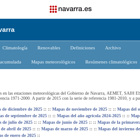
varra
Climatología
Renovables
Definiciones
Archivo
n acumulada
Mapas meteorológicos
Resúmenes climatológicos
rados en las estaciones meteorológicas del Gobierno de Navarra, AEMET, SAI
erencia 1971-2000. A partir de 2015 con la serie de referencia 1981-2010, y a pa
 de diciembre de 2025
::
::
Mapas de noviembre de 2025
::
::
Mapas del o
s de septiembre de 2025
::
::
Mapas del año agrícola 2024-2025
::
::
Mapa
 de julio de 2025
::
::
Mapas de junio de 2025
::
::
Mapas de la primaver
de abril de 2025
::
::
Mapas de marzo de 2025
::
::
Mapas del invierno d
s de enero de 2025
::