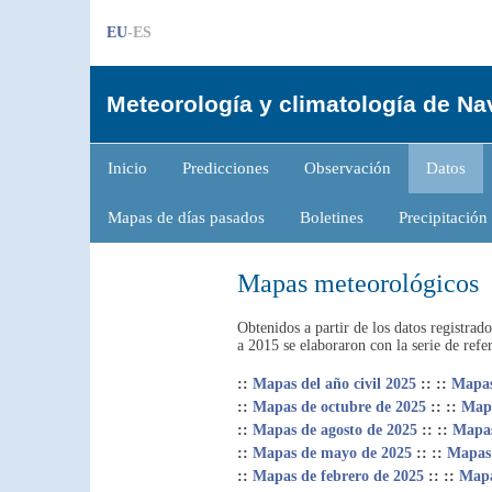
EU
-ES
Meteorología y climatología de Na
Inicio
Predicciones
Observación
Datos
Mapas de días pasados
Boletines
Precipitació
Mapas meteorológicos
Obtenidos a partir de los datos regist
a 2015 se elaboraron con la serie de ref
::
Mapas del año civil 2025
::
::
Mapas
::
Mapas de octubre de 2025
::
::
Mapa
::
Mapas de agosto de 2025
::
::
Mapas
::
Mapas de mayo de 2025
::
::
Mapas 
::
Mapas de febrero de 2025
::
::
Mapa