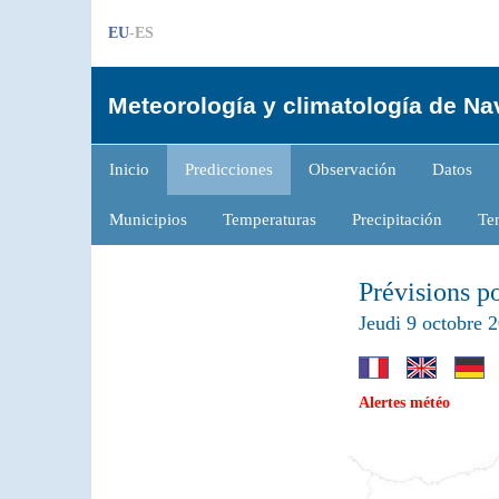
EU
-ES
Meteorología y climatología de Na
Inicio
Predicciones
Observación
Datos
Municipios
Temperaturas
Precipitación
Te
Prévisions p
Jeudi 9 octobre 2
Alertes météo