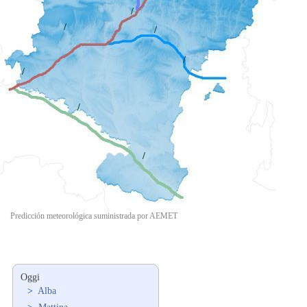
/
/
/
/
/
/
/
Predicción meteorológica suministrada por AEMET
Oggi
>
Alba