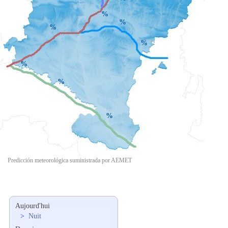
%
%
%
%
%
%
%
Predicción meteorológica suministrada por AEMET
Aujourd'hui
>
Nuit