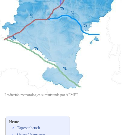
%
%
%
%
%
%
%
Predicción meteorológica suministrada por AEMET
Heute
>
Tagesanbruch