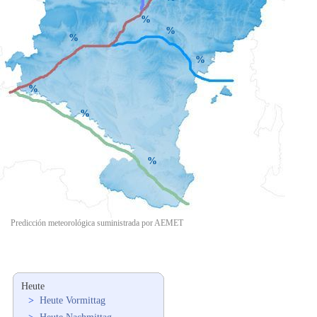
%
%
%
%
%
%
%
Predicción meteorológica suministrada por AEMET
Heute
>
Heute Vormittag